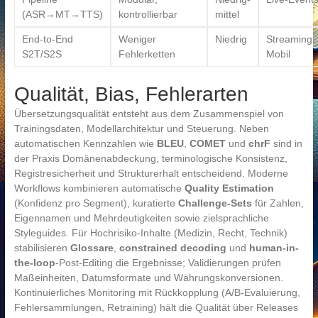
(ASR→MT→TTS)
kontrollierbar
mittel
End-to-End
Weniger
Niedrig
Streaming,
S2T/S2S
Fehlerketten
Mobil
Qualität, Bias, Fehlerarten
Übersetzungsqualität entsteht aus dem Zusammenspiel von
Trainingsdaten, Modellarchitektur und Steuerung. Neben
automatischen Kennzahlen wie
BLEU
,
COMET
und
chrF
sind in
der Praxis Domänenabdeckung, terminologische Konsistenz,
Registresicherheit und Strukturerhalt entscheidend. Moderne
Workflows kombinieren automatische
Quality Estimation
(Konfidenz pro Segment), kuratierte
Challenge-Sets
für Zahlen,
Eigennamen und Mehrdeutigkeiten sowie zielsprachliche
Styleguides. Für Hochrisiko-Inhalte (Medizin, Recht, Technik)
stabilisieren
Glossare
,
constrained decoding
und
human-in-
the-loop
-Post-Editing die Ergebnisse; Validierungen prüfen
Maßeinheiten, Datumsformate und Währungskonversionen.
Kontinuierliches Monitoring mit Rückkopplung (A/B-Evaluierung,
Fehlersammlungen, Retraining) hält die Qualität über Releases