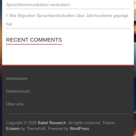
Sprachkommunikation verändern
Wie Migration Sprachlandschaften über Jahrhunderte geprägt
hat
RECENT COMMENTS
Impressum
Datenschutz
Über uns
Copyright © 2026
Babel Research
. All rights reserved. Theme:
Esteem
by ThemeGrill. Powered by
WordPress
.