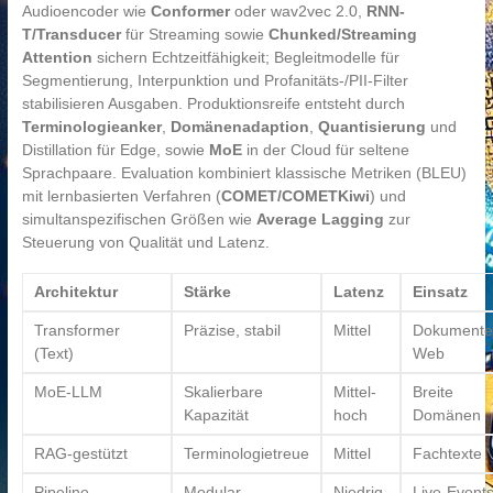
Audioencoder wie
Conformer
oder wav2vec 2.0,
RNN-
T/Transducer
für Streaming sowie
Chunked/Streaming
Attention
sichern Echtzeitfähigkeit; Begleitmodelle für
Segmentierung, Interpunktion und Profanitäts-/PII-Filter
stabilisieren Ausgaben. Produktionsreife entsteht durch
Terminologieanker
,
Domänenadaption
,
Quantisierung
und
Distillation für Edge, sowie
MoE
in der Cloud für seltene
Sprachpaare. Evaluation kombiniert klassische Metriken (BLEU)
mit lernbasierten Verfahren (
COMET/COMETKiwi
) und
simultanspezifischen Größen wie
Average Lagging
zur
Steuerung von Qualität und Latenz.
Architektur
Stärke
Latenz
Einsatz
Transformer
Präzise, stabil
Mittel
Dokumente
(Text)
Web
MoE-LLM
Skalierbare
Mittel-
Breite
Kapazität
hoch
Domänen
RAG-gestützt
Terminologietreue
Mittel
Fachtexte
Pipeline
Modular,
Niedrig-
Live-Event