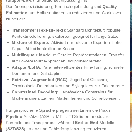
Adapter/LoRA
für effiziente Anpassung mit
Domänenspezialisierung, Terminologiebindung und
Quality
Estimation
, um Halluzinationen zu reduzieren und Workflows
zu steuern.
Transformer (Text-zu-Text)
: Standardarchitektur; robuste
Kontextmodellierung, skalierbar, geeignet für lange Sätze.
Mixture-of-Experts
: Aktiviert nur relevante Experten; hohe
Kapazität bei kontrollierten Kosten.
Multilinguale Modelle
: Geteilte Repräsentationen; Transfer
auf Low-Resource-Sprachen, skriptübergreifend.
Adapter/LoRA
: Parameter-effizientes Fine-Tuning; schnelle
Domänen- und Stiladaption.
Retrieval-Augmented (RAG)
: Zugriff auf Glossare,
Terminologie-Datenbanken und Styleguides zur Faktentreue.
Constrained Decoding
: Harte/weiche Constraints für
Markennamen, Zahlen, Maßeinheiten und Schreibweisen.
Für gesprochene Sprache prägen zwei Linien die Praxis:
Pipeline
-Ansätze (ASR → MT → TTS) liefern modulare
Kontrolle und Transparenz, während
End-to-End
-Modelle
(
S2T/S2S
) Latenz und Fehlerfortpflanzung reduzieren.