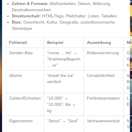
Zahlen & Formate:
Maßeinheiten, Datum, Währung,
Dezimaltrennzeichen.
Strukturerhalt:
HTML/Tags, Platzhalter, Listen, Tabellen.
Bias:
Geschlecht, Kultur, Geografie, sozioökonomische
Stereotype.
Fehlerart
Beispiel
Auswirkung
Mi
Gender-Bias
“nurse … he” →
Rollenverzerrung
Ge
“Krankenpflegerin
Gl
… er”
Ko
Idiome
“break the ice”
Unnatürlichkeit
Idi
wörtlich
Be
De
Zahlen/Einheiten
“10,000” ↔
Fehlinterpretation
L1
“10.000”; lbs ↔
Ei
kg
Eigennamen
“Seoul” → “Seol”
Vertrauensverlust
NE
Te