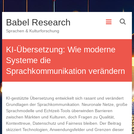
Skip
Babel Research
to
content
Sprachen & Kulturforschung
KI-Übersetzung: Wie moderne
Systeme die
Sprachkommunikation verändern
KI-gestützte Übersetzung entwickelt sich rasant und verändert
Grundlagen der Sprachkommunikation. Neuronale Netze, große
Sprachmodelle und Echtzeit-Tools überwinden Barrieren
zwischen Märkten und Kulturen, doch Fragen zu Qualität,
Kontexttreue, Datenschutz und Fairness bleiben. Der Beitrag
skizziert Technologien, Anwendungsfelder und Grenzen dieser