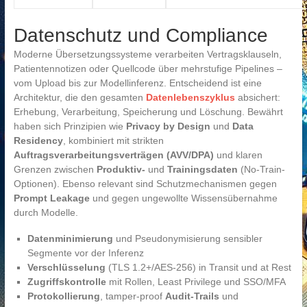
Datenschutz und Compliance
Moderne Übersetzungssysteme verarbeiten Vertragsklauseln,
Patientennotizen oder Quellcode über mehrstufige Pipelines –
vom Upload bis zur Modellinferenz. Entscheidend ist eine
Architektur, die den gesamten
Datenlebenszyklus
absichert:
Erhebung, Verarbeitung, Speicherung und Löschung. Bewährt
haben sich Prinzipien wie
Privacy by Design
und
Data
Residency
, kombiniert mit strikten
Auftragsverarbeitungsverträgen (AVV/DPA)
und klaren
Grenzen zwischen
Produktiv-
und
Trainingsdaten
(No-Train-
Optionen). Ebenso relevant sind Schutzmechanismen gegen
Prompt Leakage
und gegen ungewollte Wissensübernahme
durch Modelle.
Datenminimierung
und Pseudonymisierung sensibler
Segmente vor der Inferenz
Verschlüsselung
(TLS 1.2+/AES-256) in Transit und at Rest
Zugriffskontrolle
mit Rollen, Least Privilege und SSO/MFA
Protokollierung
, tamper-proof
Audit-Trails
und