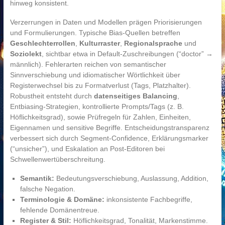
hinweg konsistent.
Verzerrungen in Daten und Modellen prägen Priorisierungen
und Formulierungen. Typische Bias-Quellen betreffen
Geschlechterrollen
,
Kulturraster
,
Regionalsprache
und
Soziolekt
, sichtbar etwa in Default-Zuschreibungen (“doctor” →
männlich). Fehlerarten reichen von semantischer
Sinnverschiebung und idiomatischer Wörtlichkeit über
Registerwechsel bis zu Formatverlust (Tags, Platzhalter).
Robustheit entsteht durch
datenseitiges Balancing
,
Entbiasing-Strategien, kontrollierte Prompts/Tags (z. B.
Höflichkeitsgrad), sowie Prüfregeln für Zahlen, Einheiten,
Eigennamen und sensitive Begriffe. Entscheidungstransparenz
verbessert sich durch Segment-Confidence, Erklärungsmarker
(“unsicher”), und Eskalation an Post-Editoren bei
Schwellenwertüberschreitung.
Semantik:
Bedeutungsverschiebung, Auslassung, Addition,
falsche Negation.
Terminologie & Domäne:
inkonsistente Fachbegriffe,
fehlende Domänentreue.
Register & Stil:
Höflichkeitsgrad, Tonalität, Markenstimme.