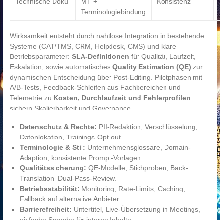
Technische Doku
MT +
Konsistenz
Terminologiebindung
Wirksamkeit entsteht durch nahtlose Integration in bestehende
Systeme (CAT/TMS, CRM, Helpdesk, CMS) und klare
Betriebsparameter:
SLA-Definitionen
für Qualität, Laufzeit,
Eskalation, sowie automatisches
Quality Estimation (QE)
zur
dynamischen Entscheidung über Post-Editing. Pilotphasen mit
A/B-Tests, Feedback-Schleifen aus Fachbereichen und
Telemetrie zu
Kosten, Durchlaufzeit und Fehlerprofilen
sichern Skalierbarkeit und Governance.
Datenschutz & Rechte:
PII-Redaktion, Verschlüsselung,
Datenlokation, Trainings-Opt-out.
Terminologie & Stil:
Unternehmensglossare, Domain-
Adaption, konsistente Prompt-Vorlagen.
Qualitätssicherung:
QE-Modelle, Stichproben, Back-
Translation, Dual-Pass-Review.
Betriebsstabilität:
Monitoring, Rate-Limits, Caching,
Fallback auf alternative Anbieter.
Barrierefreiheit:
Untertitel, Live-Übersetzung in Meetings,
einfache Sprache für interne Inhalte.