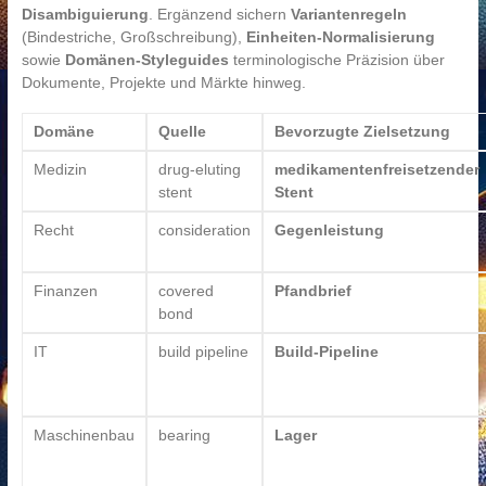
Disambiguierung
. Ergänzend sichern
Variantenregeln
(Bindestriche, Großschreibung),
Einheiten-Normalisierung
sowie
Domänen-Styleguides
terminologische Präzision über
Dokumente, Projekte und Märkte hinweg.
Domäne
Quelle
Bevorzugte Zielsetzung
Medizin
drug-eluting
medikamentenfreisetzender
stent
Stent
Recht
consideration
Gegenleistung
Finanzen
covered
Pfandbrief
bond
IT
build pipeline
Build‑Pipeline
Maschinenbau
bearing
Lager