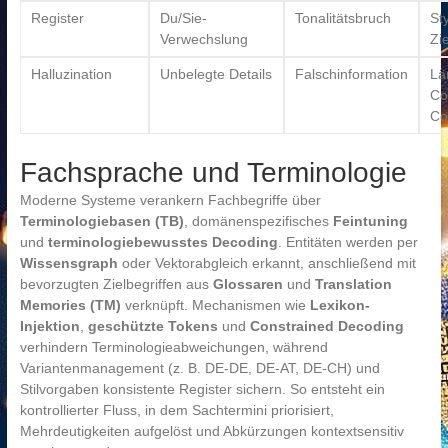
Register
Du/Sie-
Tonalitätsbruch
St
Verwechslung
Zi
Halluzination
Unbelegte Details
Falschinformation
Lä
Co
Co
Fachsprache und Terminologie
Moderne Systeme verankern Fachbegriffe über
Terminologiebasen (TB)
, domänenspezifisches
Feintuning
und
terminologie­bewusstes Decoding
. Entitäten werden per
Wissensgraph
oder Vektorabgleich erkannt, anschließend mit
bevorzugten Zielbegriffen aus
Glossaren
und
Translation
Memories (TM)
verknüpft. Mechanismen wie
Lexikon-
Injektion
,
geschützte Tokens
und
Constrained Decoding
verhindern Terminologieabweichungen, während
Variantenmanagement (z. B. DE-DE, DE-AT, DE-CH) und
Stilvorgaben konsistente Register sichern. So entsteht ein
kontrollierter Fluss, in dem Sachtermini priorisiert,
Mehrdeutigkeiten aufgelöst und Abkürzungen kontextsensitiv