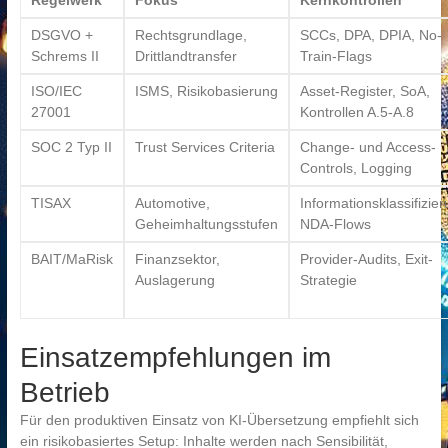
Regelwerk
Fokus
Kernkontrollen
DSGVO +
Rechtsgrundlage,
SCCs, DPA, DPIA, No-
Schrems II
Drittlandtransfer
Train-Flags
ISO/IEC
ISMS, Risikobasierung
Asset-Register, SoA,
27001
Kontrollen A.5-A.8
SOC 2 Typ II
Trust Services Criteria
Change- und Access-
Controls, Logging
TISAX
Automotive,
Informationsklassifizier
Geheimhaltungsstufen
NDA-Flows
BAIT/MaRisk
Finanzsektor,
Provider-Audits, Exit-
Auslagerung
Strategie
Einsatzempfehlungen im
Betrieb
Für den produktiven Einsatz von KI-Übersetzung empfiehlt sich
ein risikobasiertes Setup: Inhalte werden nach Sensibilität,