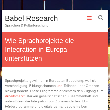
Skip
Babel Research
to
content
Sprachen & Kulturforschung
Wie Sprachprojekte die
Integration in Europa
unterstützen
Sprachprojekte gewinnen in Europa an Bedeutung, weil sie
Verständigung, Bildungschancen
und
Teilhabe über Grenzen
hinweg fördern. Diese Programme erleichtern den Zugang zum
Arbeitsmarkt
, stärken gesellschaftlichen Zusammenhalt und
unterstützen die Integration von Zugewanderten. EU-
Förderprogramme und digitale Lernangebote treiben