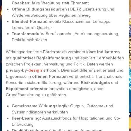
Coaches:
faire Vergütung statt Ehrenamt
Offene Bildungsressourcen (OER):
Lizenzierung und
Wiederverwendung über Regionen hinweg
Blended-Formate:
mobile Klassenzimmer, Lernapps,
Lerncafés im Quartier
Transfermodule:
Berufssprache, Anerkennungsberatung,
Praktikumsbrücken
Wirkungsorientierte Förderpraxis verbindet
klare Indikatoren
mit
qualitativer Begleitforschung
und etabliert
Lernschleifen
zwischen Projekten, Verwaltung und Politik. Daten werden
privacy-by-
design
erhoben, Diversität differenziert erfasst und
Ergebnisse in
offenen Formaten
veröffentlicht. Transnationale
Konsortien sichern Skalierung, während
Risikobudgets
und
Experimentierfenster
Innovation ermöglichen, ohne
Grundfinanzierung zu gefährden.
Gemeinsame Wirkungslogik:
Output-, Outcome- und
Systemindikatoren verknüpfen
Peer-Learning:
Austauschfonds für Hospitationen und Co-
Entwicklung
Qualitätssicherung:
Fortbildungen, Supervision,