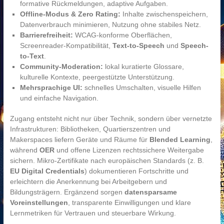
formative Rückmeldungen, adaptive Aufgaben.
Offline-Modus & Zero Rating:
Inhalte zwischenspeichern,
Datenverbrauch minimieren, Nutzung ohne stabiles Netz.
Barrierefreiheit:
WCAG-konforme Oberflächen,
Screenreader-Kompatibilität,
Text-to-Speech
und
Speech-
to-Text
.
Community-Moderation:
lokal kuratierte Glossare,
kulturelle Kontexte, peergestützte Unterstützung.
Mehrsprachige UI:
schnelles Umschalten, visuelle Hilfen
und einfache Navigation.
Zugang entsteht nicht nur über Technik, sondern über vernetzte
Infrastrukturen: Bibliotheken, Quartierszentren und
Makerspaces liefern Geräte und Räume für
Blended Learning
,
während
OER
und offene Lizenzen rechtssichere Weitergabe
sichern. Mikro-Zertifikate nach europäischen Standards (z. B.
EU Digital Credentials
) dokumentieren Fortschritte und
erleichtern die Anerkennung bei Arbeitgebern und
Bildungsträgern. Ergänzend sorgen
datensparsame
Voreinstellungen
, transparente Einwilligungen und klare
Lernmetriken für Vertrauen und steuerbare Wirkung.