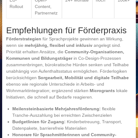
EU-
Open-
24+ Monate
hoch
100k+
Rollout
Content,
Partnernetz
Empfehlungen für Förderpraxis
Förderstrategien
für Sprachprojekte gewinnen an Wirkung,
wenn sie
mehrjährig, flexibel und inklusiv
angelegt sind.
Priorität erhalten Ansätze, die
Community-Organisationen,
Kommunen und Bildungsträger
in Co-Design-Prozessen
zusammenbringen, bürokratische Hürden senken und Teilhabe
unabhängig von Aufenthaltsstatus ermöglichen. Förderlogiken
berücksichtigen
Sorgearbeit, Mobilität und digitale Teilhabe
ebenso wie regionale Unterschiede in Arbeits- und
Wohnmarktintegration; ergänzend stärken
Microgrants
lokale
Initiativen, die schnell auf Bedarfe reagieren.
Meilensteinbasierte Mehrjahresförderung:
flexible
Tranche-Auszahlung bei erreichten Zwischenzielen
Budgetlinien für Zugang:
Kinderbetreuung, Transport,
Datenpakete, barrierefreie Materialien
Honorare für Sprachmittlerinnen und Community-