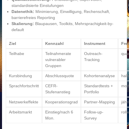
standardisierte Einstufungen
Datenethik:
Minimierung, Einwilligung, Rechenschaft,
barrierefreies Reporting
Skalierung:
Blaupausen, Toolkits, Mehrsprachigkeit-by-
default
Ziel
Kennzahl
Instrument
Fre
Teilhabe
Teilnahmerate
Outreach-
quar
vulnerabler
Tracking
Gruppen
Kursbindung
Abschlussquote
Kohortenanalyse
halb
Sprachfortschritt
CEFR-
Standardtests +
mod
Stufenanstieg
Portfolio
Netzwerkeffekte
Kooperationsgrad
Partner-Mapping
jähr
Arbeitsmarkt
Einstieg/nach 6
Follow-up-
roll
Mon.
Survey