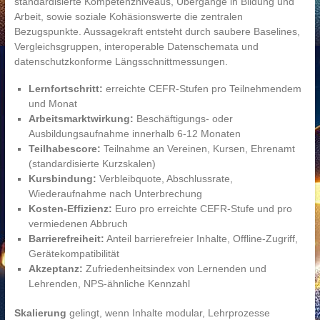
standardisierte Kompetenzniveaus, Übergänge in Bildung und
Arbeit, sowie soziale Kohäsionswerte die zentralen
Bezugspunkte. Aussagekraft entsteht durch saubere Baselines,
Vergleichsgruppen, interoperable Datenschemata und
datenschutzkonforme Längsschnittmessungen.
Lernfortschritt:
erreichte CEFR-Stufen pro Teilnehmendem
und Monat
Arbeitsmarktwirkung:
Beschäftigungs- oder
Ausbildungsaufnahme innerhalb 6-12 Monaten
Teilhabescore:
Teilnahme an Vereinen, Kursen, Ehrenamt
(standardisierte Kurzskalen)
Kursbindung:
Verbleibquote, Abschlussrate,
Wiederaufnahme nach Unterbrechung
Kosten-Effizienz:
Euro pro erreichte CEFR-Stufe und pro
vermiedenen Abbruch
Barrierefreiheit:
Anteil barrierefreier Inhalte, Offline-Zugriff,
Gerätekompatibilität
Akzeptanz:
Zufriedenheitsindex von Lernenden und
Lehrenden, NPS-ähnliche Kennzahl
Skalierung
gelingt, wenn Inhalte modular, Lehrprozesse