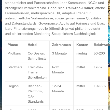
standardisiert und Partnerschaften über Kommunen, NGOs und
Arbeitgeber verankert sind. Hebel sind
Train-the-Trainer
, offene
Lernmaterialien, mehrsprachige UX, adaptive Pfade für
unterschiedliche Vorkenntnisse, sowie gemeinsame Qualitäts-
und Datenstandards. Governance, Audits auf Fairness und Bias,
klare Finanzierungsmodelle (öffentlich-privat-philanthropisch)
und ein lernendes Monitoring-Setup sichern Nachhaltigkeit.
Phase
Hebel
Zeitrahmen
Kosten
Reichwei
Pilotkurs
Co-Design,
3 Monate
niedrig
50-200
Schnelltests
Stadtnetz
Train-the-
6-12
mittel
1k-5k
Trainer,
Monate
Bibliotheken
Region
Blended-
12-24
mittel
10k-50k
Plattform,
Monate
QA-
Standards