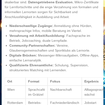
skalierbar sind.
Datengetriebene Evaluation
, Mikro-Zertifikate
für Lernfortschritte und die enge Verzahnung von formalen und
informellen Lernorten sorgen für Sichtbarkeit und
Anschlussfähigkeit in Ausbildung und Arbeit.
Niederschwellige Zugänge:
Anmeldung ohne Hürden,
mehrsprachige Infos, mobile Beratung im Viertel.
Verzahnung mit Arbeit/Ausbildung:
Fachsprache im
Betrieb, Jobcoaching, duale Lernpfade.
Community-Partnerschaften:
Vereine,
Glaubensgemeinschaften und Sportklubs als Lernorte.
Digitale Brücken:
Messenger-Mikroaufgaben, Offline-Apps,
einfache Lernanalytik.
Qualifizierte Ehrenamtliche:
Schulung, Supervision,
strukturiertes Matching mit Lernenden.
Ort
Format
Fokus
Ergebnis
Wien
Sprachcafé
Nachbarschaft
Alltagssprach
im Grätzel
wächst
Rotterdam
Betriebs-
Fachniederländisch
Jobstart