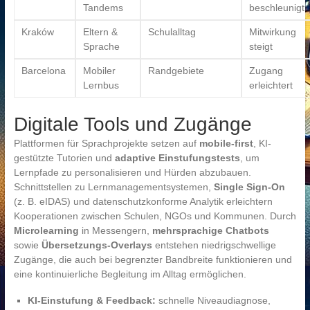
Tandems
beschleunigt
Kraków
Eltern &
Schulalltag
Mitwirkung
Sprache
steigt
Barcelona
Mobiler
Randgebiete
Zugang
Lernbus
erleichtert
Digitale Tools und Zugänge
Plattformen für Sprachprojekte setzen auf
mobile-first
, KI-
gestützte Tutorien und
adaptive Einstufungstests
, um
Lernpfade zu personalisieren und Hürden abzubauen.
Schnittstellen zu Lernmanagementsystemen,
Single Sign-On
(z. B. eIDAS) und datenschutzkonforme Analytik erleichtern
Kooperationen zwischen Schulen, NGOs und Kommunen. Durch
Microlearning
in Messengern,
mehrsprachige Chatbots
sowie
Übersetzungs-Overlays
entstehen niedrigschwellige
Zugänge, die auch bei begrenzter Bandbreite funktionieren und
eine kontinuierliche Begleitung im Alltag ermöglichen.
KI-Einstufung & Feedback:
schnelle Niveaudiagnose,