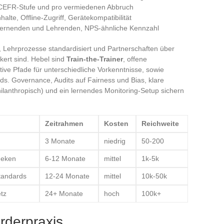
 CEFR-Stufe und pro vermiedenen Abbruch
nhalte, Offline-Zugriff, Gerätekompatibilität
Lernenden und Lehrenden, NPS-ähnliche Kennzahl
, Lehrprozesse standardisiert und Partnerschaften über
ert sind. Hebel sind
Train-the-Trainer
, offene
ive Pfade für unterschiedliche Vorkenntnisse, sowie
s. Governance, Audits auf Fairness und Bias, klare
hilanthropisch) und ein lernendes Monitoring-Setup sichern
Zeitrahmen
Kosten
Reichweite
3 Monate
niedrig
50-200
theken
6-12 Monate
mittel
1k-5k
tandards
12-24 Monate
mittel
10k-50k
tz
24+ Monate
hoch
100k+
rderpraxis