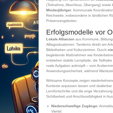
(Teilnahme, Abschluss, Übergang) sowie k
Minderjähriger
. Kommunale Koordination,
Reichweite, insbesondere in ländlichen
Präsenzangeboten.
Erfolgsmodelle vor O
Lokale Allianzen
aus Kommune, Bildungst
Alltagssituationen: Tandems direkt am Arb
Bibliotheken und Kulturzentren. Durch
ni
begleitende Maßnahmen wie Kinderbetreu
entstehen stabile Lernpfade, die Teilhabe
reale Aufgaben anknüpft – vom Arztterm
Anwendungssicherheit, während Wartezeit
Wirksame Konzepte zeigen wiederkehrende
Kontexte anpassen lassen und skalierbar
Lernfortschritte und die enge Verzahnung
Sichtbarkeit und Anschlussfähigkeit in Aus
Niederschwellige Zugänge:
Anmeldun
Viertel.