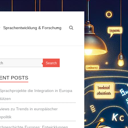
Sprachentwicklung & Forschung
Search
ENT POSTS
Sprachprojekte die Integration in Europa
tützen
rviews zu Trends in europäischer
politik
chgeschichte Europas: Entwicklungen