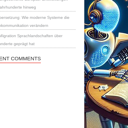
Jahrhunderte hinweg
bersetzung: Wie moderne Systeme die
hkommunikation verändern
Migration Sprachlandschaften über
nderte geprägt hat
ENT COMMENTS