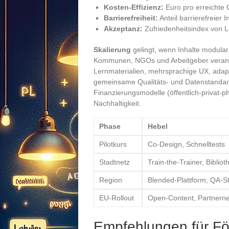
Kosten-Effizienz:
Euro pro erreichte
Barrierefreiheit:
Anteil barrierefreier I
Akzeptanz:
Zufriedenheitsindex von 
Skalierung
gelingt, wenn Inhalte modular
Kommunen, NGOs und Arbeitgeber verank
Lernmaterialien, mehrsprachige UX, adapt
gemeinsame Qualitäts- und Datenstandard
Finanzierungsmodelle (öffentlich-privat-p
Nachhaltigkeit.
Phase
Hebel
Pilotkurs
Co-Design, Schnelltests
Stadtnetz
Train-the-Trainer, Biblio
Region
Blended-Plattform, QA-S
EU-Rollout
Open-Content, Partnerne
Empfehlungen für Fö