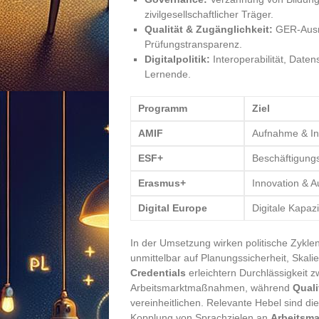
zivilgesellschaftlicher Träger.
Qualität & Zugänglichkeit:
GER-Ausri
Prüfungstransparenz.
Digitalpolitik:
Interoperabilität, Date
Lernende.
Programm
Ziel
AMIF
Aufnahme & In
ESF+
Beschäftigungs
Erasmus+
Innovation & 
Digital Europe
Digitale Kapaz
In der Umsetzung wirken politische Zykle
unmittelbar auf Planungssicherheit, Skali
Credentials
erleichtern Durchlässigkeit 
Arbeitsmarktmaßnahmen, während
Quali
vereinheitlichen. Relevante Hebel sind d
Kopplung von Sprachzielen an
Arbeitsma