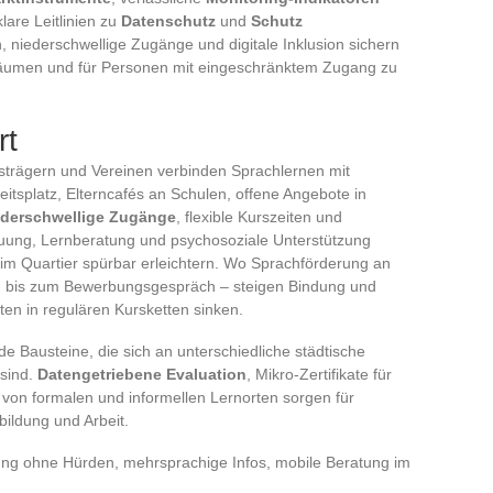
lare Leitlinien zu
Datenschutz
und
Schutz
 niederschwellige Zugänge und digitale Inklusion sichern
 Räumen und für Personen mit eingeschränktem Zugang zu
rt
rägern und Vereinen verbinden Sprachlernen mit
eitsplatz, Elterncafés an Schulen, offene Angebote in
ederschwellige Zugänge
, flexible Kurszeiten und
ung, Lernberatung und psychosoziale Unterstützung
 im Quartier spürbar erleichtern. Wo Sprachförderung an
in bis zum Bewerbungsgespräch – steigen Bindung und
en in regulären Kursketten sinken.
 Bausteine, die sich an unterschiedliche städtische
 sind.
Datengetriebene Evaluation
, Mikro-Zertifikate für
 von formalen und informellen Lernorten sorgen für
bildung und Arbeit.
g ohne Hürden, mehrsprachige Infos, mobile Beratung im