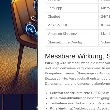
Lern-App
Micro
Chatbot
24/7 H
Video-MOOC
Kurs
Virtuelles Klassenzimmer
Live-
Übersetzungs-Overlay
Schne
Messbare Wirkung, S
Wirkung
wird sichtbar, wenn die Kette v
und über Zeiträume verglichen wird. In e
Kompetenzniveaus, Übergänge in Bildung 
Bezugspunkte. Aussagekraft entsteht durc
Datenschemata und datenschutzkonform
Lernfortschritt:
erreichte CEFR-Stuf
Arbeitsmarktwirkung:
Beschäftigungs
Teilhabescore:
Teilnahme an Vereinen
Kursbindung:
Verbleibquote, Abschl