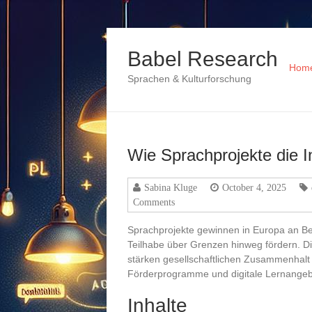
Skip
to
Babel Research
content
Hom
Sprachen & Kulturforschung
Wie Sprachprojekte die I
Sabina Kluge
October 4, 2025
Comments
Sprachprojekte gewinnen in Europa an Be
Teilhabe über Grenzen hinweg fördern. 
stärken gesellschaftlichen Zusammenhalt
Förderprogramme und digitale Lernangebo
Inhalte