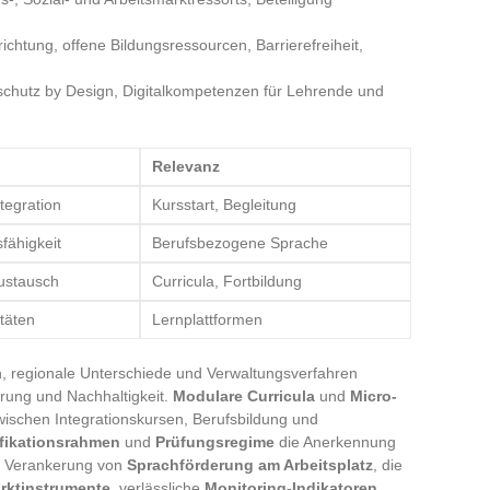
chtung, offene Bildungsressourcen, Barrierefreiheit,
nschutz by Design, Digitalkompetenzen für Lehrende und
Relevanz
tegration
Kursstart, Begleitung
fähigkeit
Berufsbezogene Sprache
Austausch
Curricula, Fortbildung
itäten
Lernplattformen
n, regionale Unterschiede und Verwaltungsverfahren
erung und Nachhaltigkeit.
Modulare Curricula
und
Micro-
zwischen Integrationskursen, Berufsbildung und
fikationsrahmen
und
Prüfungsregime
die Anerkennung
ie Verankerung von
Sprachförderung am Arbeitsplatz
, die
rktinstrumente
, verlässliche
Monitoring-Indikatoren