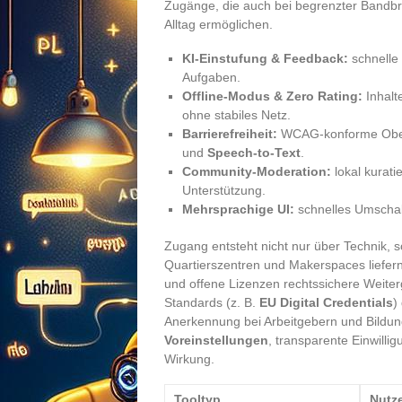
Zugänge, die auch bei begrenzter Bandbrei
Alltag ermöglichen.
KI-Einstufung & Feedback:
schnelle
Aufgaben.
Offline-Modus & Zero Rating:
Inhalt
ohne stabiles Netz.
Barrierefreiheit:
WCAG-konforme Oberf
und
Speech-to-Text
.
Community-Moderation:
lokal kurati
Unterstützung.
Mehrsprachige UI:
schnelles Umschalt
Zugang entsteht nicht nur über Technik, s
Quartierszentren und Makerspaces liefe
und offene Lizenzen rechtssichere Weiter
Standards (z. B.
EU Digital Credentials
)
Anerkennung bei Arbeitgebern und Bildu
Voreinstellungen
, transparente Einwilli
Wirkung.
Tooltyp
Nutz