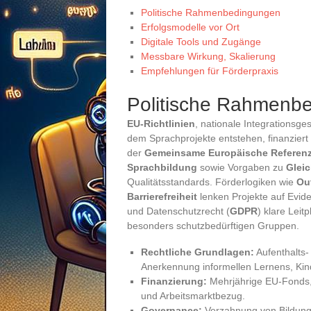
Politische Rahmenbedingungen
Erfolgsmodelle vor Ort
Digitale Tools und Zugänge
Messbare Wirkung, Skalierung
Empfehlungen für Förderpraxis
Politische Rahmenb
EU-Richtlinien
, nationale Integrationsg
dem Sprachprojekte entstehen, finanziert
der
Gemeinsame Europäische Referen
Sprachbildung
sowie Vorgaben zu
Gleic
Qualitätsstandards. Förderlogiken wie
Ou
Barrierefreiheit
lenken Projekte auf Evide
und Datenschutzrecht (
GDPR
) klare Leit
besonders schutzbedürftigen Gruppen.
Rechtliche Grundlagen:
Aufenthalts-
Anerkennung informellen Lernens, Kin
Finanzierung:
Mehrjährige EU-Fonds, 
und Arbeitsmarktbezug.
Governance:
Verzahnung von Bildungs-