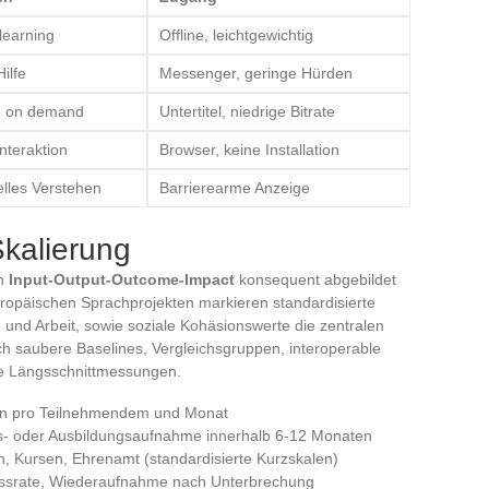
learning
Offline, leichtgewichtig
ilfe
Messenger, geringe Hürden
e on demand
Untertitel, niedrige Bitrate
Interaktion
Browser, keine Installation
lles Verstehen
Barrierearme Anzeige
kalierung
on
Input-Output-Outcome-Impact
konsequent abgebildet
uropäischen Sprachprojekten markieren standardisierte
und Arbeit, sowie soziale Kohäsionswerte die zentralen
h saubere Baselines, Vergleichsgruppen, interoperable
e Längsschnittmessungen.
en pro Teilnehmendem und Monat
- oder Ausbildungsaufnahme innerhalb 6-12 Monaten
, Kursen, Ehrenamt (standardisierte Kurzskalen)
ussrate, Wiederaufnahme nach Unterbrechung