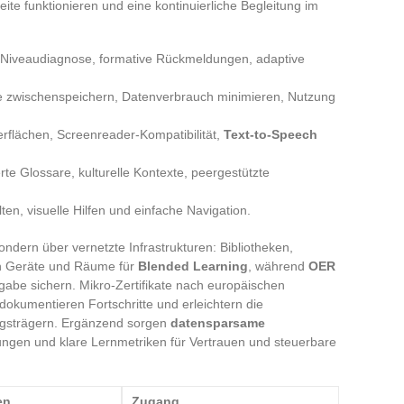
te funktionieren und eine kontinuierliche Begleitung im
 Niveaudiagnose, formative Rückmeldungen, adaptive
e zwischenspeichern, Datenverbrauch minimieren, Nutzung
lächen, Screenreader-Kompatibilität,
Text-to-Speech
erte Glossare, kulturelle Kontexte, peergestützte
en, visuelle Hilfen und einfache Navigation.
ondern über vernetzte Infrastrukturen: Bibliotheken,
rn Geräte und Räume für
Blended Learning
, während
OER
gabe sichern. Mikro-Zertifikate nach europäischen
 dokumentieren Fortschritte und erleichtern die
ngsträgern. Ergänzend sorgen
datensparsame
gungen und klare Lernmetriken für Vertrauen und steuerbare
en
Zugang