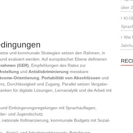
über 
KI-Ü
Sprac
Wie 
edingungen
Jahrhu
esetze und kommunale Strategien setzen den Rahmen, in
 und evaluiert werden. Auf europäischer Ebene definieren
REC
zrahmen (GER)
, Empfehlungen des Rates zur
hstellung
und
Antidiskriminierung
messbare
tcome-Orientierung
,
Portabilität von Abschlüssen
und
nz, Durchlässigkeit und Zugang. Parallel setzen Vergabe-
planken für digitale Lösungen, Lernanalytik und die Arbeit mit
 und Einbürgerungsregelungen mit Sprachauflagen,
der- und Jugendschutz.
nationale Kofinanzierung, kommunale Budgets mit Sozial-
, Sozial- und Arbeitsmarktressorts; Beteiligung