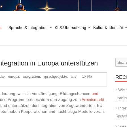
e
Sprache & Integration
KI & Übersetzung
Kultur & Identität
ntegration in Europa unterstützen
die
,
europa
,
integration
,
sprachprojekte
,
wie
No
REC
Wie 
deutung, weil sie Verständigung, Bildungschancen
und
unters
Diese Programme erleichtern den Zugang zum
Arbeitsmarkt
,
 und unterstützen die Integration von Zugewanderten. EU-
Inte
te treiben Kooperationen und nachhaltige Modelle voran.
Sprach
Spra