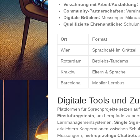
Verzahnung mit Arbeit/Ausbildung:
Community-Partnerschaften:
Vereine
Digitale Brücken:
Messenger-Mikroauf
Qualifizierte Ehrenamtliche:
Schulung
Ort
Format
Wien
Sprachcafé im Grätzel
Rotterdam
Betriebs-Tandems
Kraków
Eltern & Sprache
Barcelona
Mobiler Lernbus
Digitale Tools und Z
Plattformen für Sprachprojekte setzen au
Einstufungstests
, um Lernpfade zu pers
Lernmanagementsystemen,
Single Sign
erleichtern Kooperationen zwischen Sc
Messengern,
mehrsprachige Chatbots
s