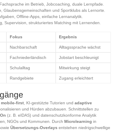
Fachsprache im Betrieb, Jobcoaching, duale Lernpfade.
, Glaubensgemeinschaften und Sportklubs als Lernorte.
gaben, Offline-Apps, einfache Lernanalytik.
, Supervision, strukturiertes Matching mit Lernenden.
Fokus
Ergebnis
Nachbarschaft
Alltagssprache wächst
Fachniederländisch
Jobstart beschleunigt
Schulalltag
Mitwirkung steigt
Randgebiete
Zugang erleichtert
ugänge
f
mobile-first
, KI-gestützte Tutorien und
adaptive
onalisieren und Hürden abzubauen. Schnittstellen zu
-On
(z. B. eIDAS) und datenschutzkonforme Analytik
hulen, NGOs und Kommunen. Durch
Microlearning
in
owie
Übersetzungs-Overlays
entstehen niedrigschwellige