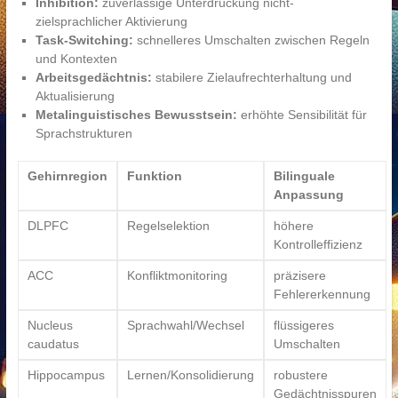
Inhibition:
zuverlässige Unterdrückung nicht-
zielsprachlicher Aktivierung
Task-Switching:
schnelleres Umschalten zwischen Regeln
und Kontexten
Arbeitsgedächtnis:
stabilere Zielaufrechterhaltung und
Aktualisierung
Metalinguistisches Bewusstsein:
erhöhte Sensibilität für
Sprachstrukturen
Gehirnregion
Funktion
Bilinguale
Anpassung
DLPFC
Regelselektion
höhere
Kontrolleffizienz
ACC
Konfliktmonitoring
präzisere
Fehlererkennung
Nucleus
Sprachwahl/Wechsel
flüssigeres
caudatus
Umschalten
Hippocampus
Lernen/Konsolidierung
robustere
Gedächtnisspuren