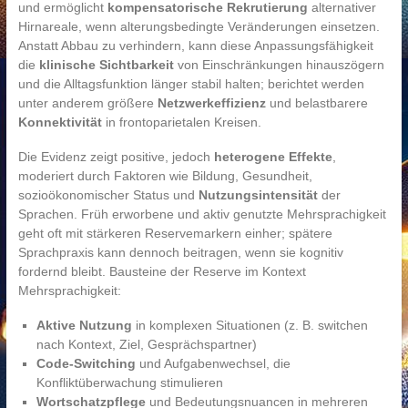
und ermöglicht
kompensatorische Rekrutierung
alternativer
Hirnareale, wenn alterungsbedingte Veränderungen einsetzen.
Anstatt Abbau zu verhindern, kann diese Anpassungsfähigkeit
die
klinische Sichtbarkeit
von Einschränkungen hinauszögern
und die Alltagsfunktion länger stabil halten; berichtet werden
unter anderem größere
Netzwerkeffizienz
und belastbarere
Konnektivität
in frontoparietalen Kreisen.
Die Evidenz zeigt positive, jedoch
heterogene Effekte
,
moderiert durch Faktoren wie Bildung, Gesundheit,
sozioökonomischer Status und
Nutzungsintensität
der
Sprachen. Früh erworbene und aktiv genutzte Mehrsprachigkeit
geht oft mit stärkeren Reservemarkern einher; spätere
Sprachpraxis kann dennoch beitragen, wenn sie kognitiv
fordernd bleibt. Bausteine der Reserve im Kontext
Mehrsprachigkeit:
Aktive Nutzung
in komplexen Situationen (z. B. switchen
nach Kontext, Ziel, Gesprächspartner)
Code-Switching
und Aufgabenwechsel, die
Konfliktüberwachung stimulieren
Wortschatzpflege
und Bedeutungsnuancen in mehreren