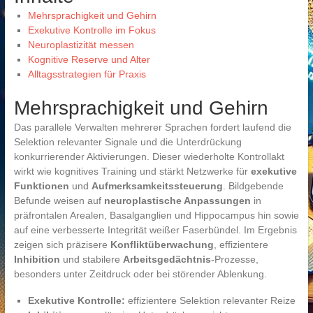
Mehrsprachigkeit und Gehirn
Exekutive Kontrolle im Fokus
Neuroplastizität messen
Kognitive Reserve und Alter
Alltagsstrategien für Praxis
Mehrsprachigkeit und Gehirn
Das parallele Verwalten mehrerer Sprachen fordert laufend die
Selektion relevanter Signale und die Unterdrückung
konkurrierender Aktivierungen. Dieser wiederholte Kontrollakt
wirkt wie kognitives Training und stärkt Netzwerke für
exekutive
Funktionen
und
Aufmerksamkeitssteuerung
. Bildgebende
Befunde weisen auf
neuroplastische Anpassungen
in
präfrontalen Arealen, Basalganglien und Hippocampus hin sowie
auf eine verbesserte Integrität weißer Faserbündel. Im Ergebnis
zeigen sich präzisere
Konfliktüberwachung
, effizientere
Inhibition
und stabilere
Arbeitsgedächtnis
-Prozesse,
besonders unter Zeitdruck oder bei störender Ablenkung.
Exekutive Kontrolle:
effizientere Selektion relevanter Reize