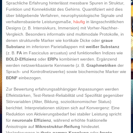
Sprachliche Erfahrung hinterlässt messbare Spuren in Struktur,
Funktion und Konnektivität des Gehirns. Quantifiziert wird dies
über bildgebende Verfahren, neurophysiologische Signale und
verhaltensbasierte Leistungsmaße,
häufig
in längsschnittlichen
Designs (z. B. Intensivkurs, Immersion) mit Vorher-Nachher-
Vergleich. Besonders informativ sind multimodale Protokolle, in
denen strukturelle Marker wie kortikale Dicke oder
graue
Substanz
im inferioren Parietallappen mit
weißer Substanz
(z. B.
FA
im Fasciculus arcuatus) und funktionellen Indizes wie
BOLD-Effizienz
oder
ERPs
kombiniert werden. Ergänzend
werden netzwerkbasierte Kennwerte (z. B.
Graphmetriken
der
Sprach- und Kontrollnetzwerke) sowie biochemische Marker wie
BDNF
einbezogen.
Zur Bewertung erfahrungsabhängiger Anpassungen werden
Effektstärken, Test-Retest-Reliabilität und Spezifität gegenüber
Störvariablen (Alter, Bildung, sozioökonomischer Status)
berichtet. Interpretationen stützen sich auf Konvergenz: Eine
Reduktion von Aktivierungsbedarf bei stabiler Leistung spricht
für
neuronale Effizienz
, während erhöhte fraktionelle
Anisotropie auf
Mikrostruktur-Reifung
hindeutet.
Veränderungen in
theta-gamma-Kopplung
oder
fronto-