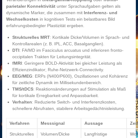
parietaler Konnektivität
unter Sprachaufgaben gelten als
dynamische Marker, die zusammen mit
Interferenz- und
Wechselkosten
in kognitiven Tests ein belastbares Bild
erfahrungsbedingter Plastizität ergeben.
Strukturelles MRT
: Kortikale Dicke/Volumen in Sprach- und
Kontrollarealen (z. B. IPL, ACC, Basalganglien).
DTI
: FA/MD im Fasciculus arcuatus und inferioren fronto-
occipitalen Trakten für Leitungsintegrität.
fMRI
: Geringere BOLD-Aktivität bei gleicher Leistung als
Effizienzindikator; Ruhe-Netzwerk-Connectivity.
EEG/MEG
: ERPs (N400/P600), Oszillationen und Kohärenz
für zeitliche Dynamik im Millisekundenbereich.
TMS/tDCS
: Reaktionsänderungen auf Stimulation als Maß
für kortikale Erregbarkeit und Anpassbarkeit.
Verhalten
: Reduzierte Switch- und Interferenzkosten,
schnellere Abrufraten, stabilere Arbeitsgedächtnisleistung.
Verfahren
Messsignal
Aussage
Zei
Strukturelles
Volumen/Dicke
Langfristige
Woc