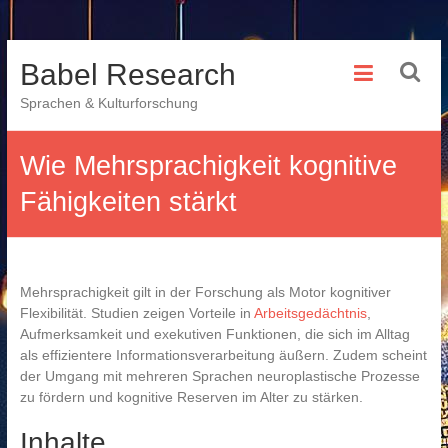
Skip
Babel Research
to
content
Sprachen & Kulturforschung
Wie Mehrsprachigkeit kognitive
Fähigkeiten stärkt
Mehrsprachigkeit gilt in der Forschung als Motor kognitiver
Flexibilität. Studien zeigen Vorteile in
Arbeitsgedächtnis
,
Aufmerksamkeit und exekutiven Funktionen, die sich im Alltag
als effizientere Informationsverarbeitung äußern. Zudem scheint
der Umgang mit mehreren Sprachen neuroplastische Prozesse
zu fördern und kognitive Reserven im Alter zu stärken.
Inhalte