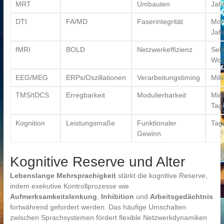
MRT
Umbauten
Jah
DTI
FA/MD
Faserintegrität
Mon
Jah
fMRI
BOLD
Netzwerkeffizienz
Sek
Woc
EEG/MEG
ERPs/Oszillationen
Verarbeitungstiming
Mil
TMS/tDCS
Erregbarkeit
Modulierbarkeit
Min
Tag
Kognition
Leistungsmaße
Funktionaler
Tag
Gewinn
Kognitive Reserve und Alter
Lebenslange Mehrsprachigkeit
stärkt die kognitive Reserve,
indem exekutive Kontrollprozesse wie
Aufmerksamkeitslenkung
,
Inhibition
und
Arbeitsgedächtnis
fortwährend gefordert werden. Das häufige Umschalten
zwischen Sprachsystemen fördert flexible Netzwerkdynamiken