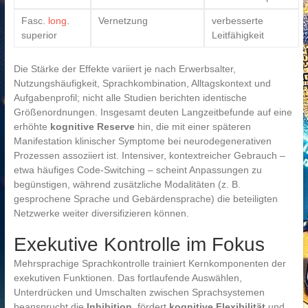
Fasc.
long
.
Vernetzung
verbesserte
superior
Leitfähigkeit
Die Stärke der Effekte variiert je nach Erwerbsalter,
Nutzungshäufigkeit, Sprachkombination, Alltagskontext und
Aufgabenprofil; nicht alle Studien berichten identische
Größenordnungen. Insgesamt deuten Langzeitbefunde auf eine
erhöhte
kognitive Reserve
hin, die mit einer späteren
Manifestation klinischer Symptome bei neurodegenerativen
Prozessen assoziiert ist. Intensiver, kontextreicher Gebrauch –
etwa häufiges Code-Switching – scheint Anpassungen zu
begünstigen, während zusätzliche Modalitäten (z. B.
gesprochene Sprache und Gebärdensprache) die beteiligten
Netzwerke weiter diversifizieren können.
Exekutive Kontrolle im Fokus
Mehrsprachige Sprachkontrolle trainiert Kernkomponenten der
exekutiven Funktionen. Das fortlaufende Auswählen,
Unterdrücken und Umschalten zwischen Sprachsystemen
beansprucht die
Inhibition
, fördert
kognitive Flexibilität
und