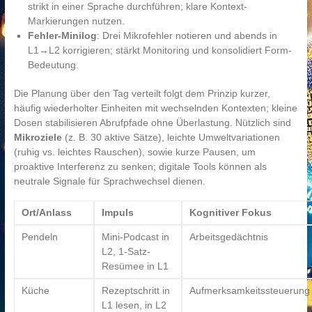
strikt in einer Sprache durchführen; klare Kontext-
Markierungen nutzen.
Fehler-Minilog
: Drei Mikrofehler notieren und abends in
L1→L2 korrigieren; stärkt Monitoring und konsolidiert Form-
Bedeutung.
Die Planung über den Tag verteilt folgt dem Prinzip kurzer,
häufig wiederholter Einheiten mit wechselnden Kontexten; kleine
Dosen stabilisieren Abrufpfade ohne Überlastung. Nützlich sind
Mikroziele
(z. B. 30 aktive Sätze), leichte Umweltvariationen
(ruhig vs. leichtes Rauschen), sowie kurze Pausen, um
proaktive Interferenz zu senken; digitale Tools können als
neutrale Signale für Sprachwechsel dienen.
Ort/Anlass
Impuls
Kognitiver Fokus
Pendeln
Mini-Podcast in
Arbeitsgedächtnis
L2, 1-Satz-
Resümee in L1
Küche
Rezeptschritt in
Aufmerksamkeitssteuerung
L1 lesen, in L2